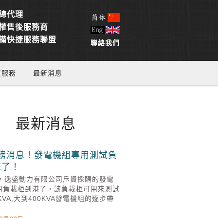
總代理
權售後服務商
備快捷服務聯盟
聯絡我們
賃服務
最新消息
最新消息
磅消息！發電機組專用測試負
來了！
1日，逸盛動力有限公司斥資採購的發電
用負載柜到港了，該負載柜可用來測試
KVA,大到400KVA發電機組的逐步帶
。