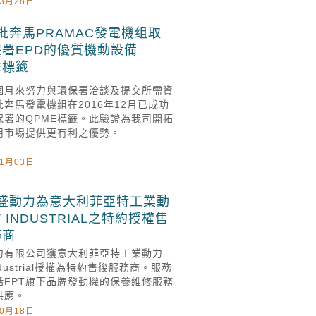
03月28日
批奔馬PRAMAC發電機组取
署EPD的優質機動設備
E標籤
個月來努力與環保署洽談及提交所需資
奔馬發電機组在2016年12月已成功
保署的QPME標籤。此驗證為我司開拓
用市埸提供更有利之優勢。
01月03日
盛動力為意大利菲亞特工業動
T INDUSTRIAL之特約授權售
務商
力有限公司獲意大利菲亞特工業動力
Industrial授權為特約售後服務商。服務
括FPT旗下品牌發動機的保養維修服務
供應。
10月18日