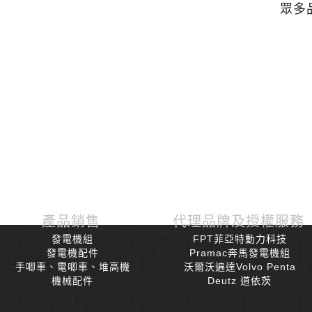
眾多
產品銷售
代理品牌及授權服務
發電機組
FPT菲亞特動力科技
發電機配件
Pramac奔馬發電機組
手唧車、電唧車、堆高機
沃爾沃遍達Volvo Penta
機械配件
Deutz 道依茨