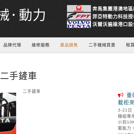
奔馬集團港澳地區
械
動力
菲亞特動力科技授
沃爾沃遍達港口設
品牌代理
維修服務
產品銷售
二手機械買賣
租
二手鏟車
二手鏟車
重
載柜
3-2
機組專
小到10
載能力