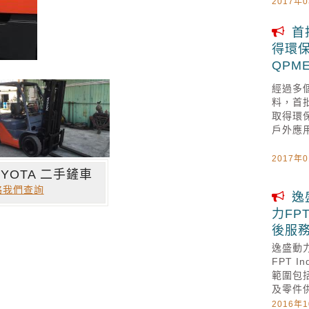
2017年
首
得環保
QPM
經過多
料，首批
取得環
戶外應
2017年
OYOTA 二手鏟車
絡我們查詢
逸
力FP
後服
逸盛動
FPT 
範圍包
及零件
2016年