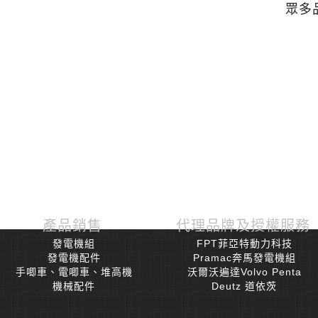
眾多
產品銷售
代理品牌及授權服務
發電機組
FPT菲亞特動力科技
發電機配件
Pramac奔馬發電機組
手唧車、電唧車、堆高機
沃爾沃遍達Volvo Penta
機械配件
Deutz 道依茨