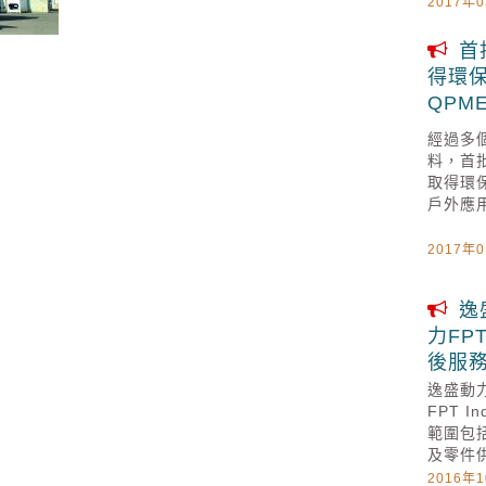
2017年
首
得環保
QPM
經過多
料，首批
取得環
戶外應
2017年
逸
力FP
後服
逸盛動
FPT 
範圍包
及零件
2016年