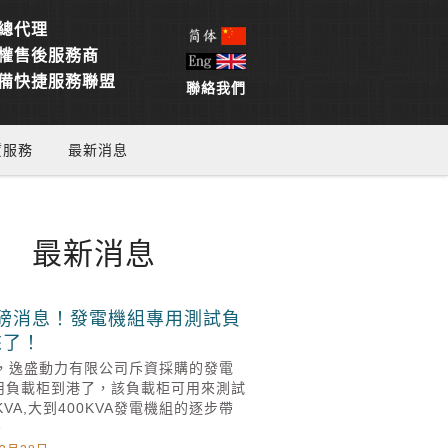
總代理
權售後服務商
備快捷服務聯盟
聯絡我們
賃服務
最新消息
最新消息
磅消息！發電機組專用測試負
來了！
1日，逸盛動力有限公司斥資採購的發電
用負載柜到港了，該負載柜可用來測試
KVA,大到400KVA發電機組的逐步帶
。