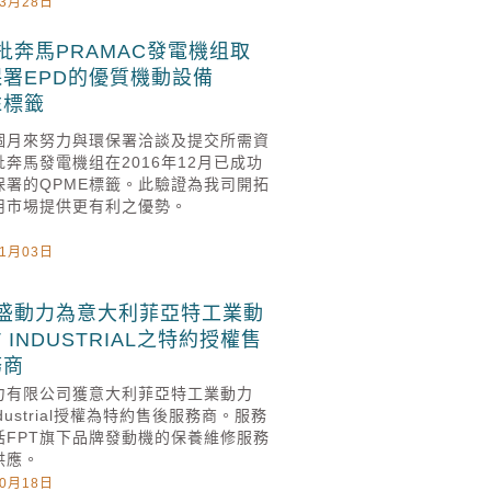
03月28日
批奔馬PRAMAC發電機组取
署EPD的優質機動設備
E標籤
個月來努力與環保署洽談及提交所需資
奔馬發電機组在2016年12月已成功
保署的QPME標籤。此驗證為我司開拓
用市埸提供更有利之優勢。
01月03日
盛動力為意大利菲亞特工業動
T INDUSTRIAL之特約授權售
務商
力有限公司獲意大利菲亞特工業動力
Industrial授權為特約售後服務商。服務
括FPT旗下品牌發動機的保養維修服務
供應。
10月18日