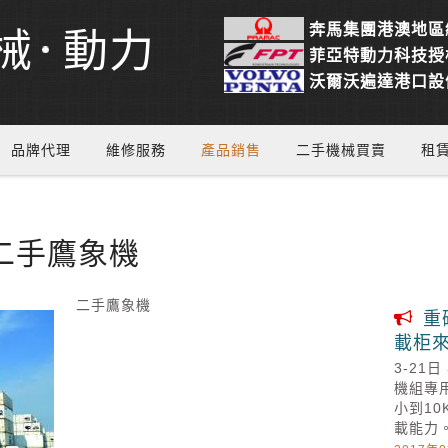
奔馬集團港澳地區
械
動力
菲亞特動力科技授
沃爾沃遍達港口設
品牌代理
維修服務
產品銷售
二手機械買賣
租
二手鷹象機
二手鷹象機
重
載柜
3-2
機組專
小到10
載能力