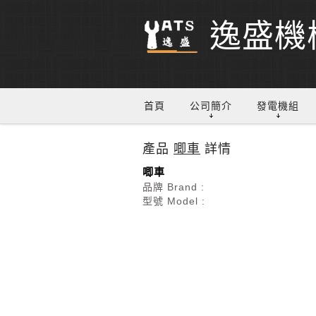
逸盛機
首頁
公司簡介
發電機組
產品
唧車
詳情
唧車
品牌 Brand
:
型號 Model
: