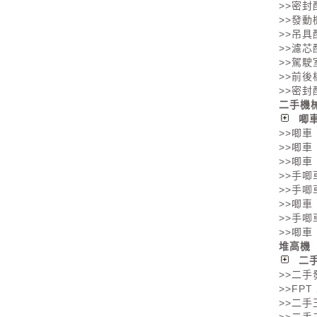
>>
密封
>>
發動
>>
吊具
>>
濾芯
>>
駕駛
>>
前後
>>
密封
二手機
唧
>>
唧車
>>
唧車
>>
唧車
>>
手唧
>>
手唧
>>
唧車
>>
手唧
>>
唧車
堆高機
二
>>
二手
>>
FP
>>
二手